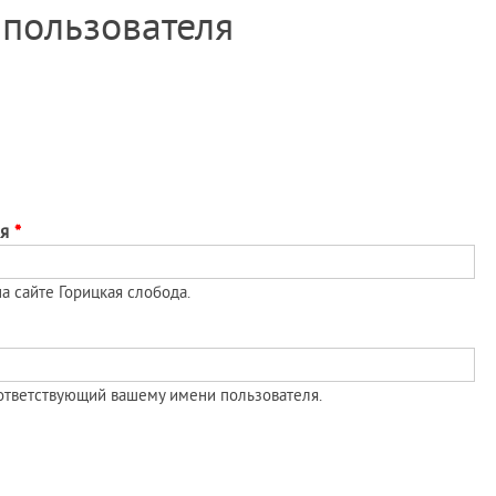
 пользователя
Перейти к
основному
содержанию
ля
*
а сайте Горицкая слобода.
оответствующий вашему имени пользователя.